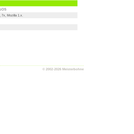
acOS
7x, Mozilla 1.x.
© 2002-2026 Meisterbohne