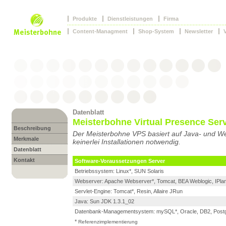
Produkte
Dienstleistungen
Firma
Content-Managment
Shop-System
Newsletter
Datenblatt
Meisterbohne Virtual Presence Ser
Beschreibung
Der Meisterbohne VPS basiert auf Java- und We
Merkmale
keinerlei Installationen notwendig.
Datenblatt
Kontakt
Software-Voraussetzungen Server
Betriebssystem: Linux*, SUN Solaris
Webserver: Apache Webserver*, Tomcat, BEA Weblogic, IPla
Servlet-Engine: Tomcat*, Resin, Allaire JRun
Java: Sun JDK 1.3.1_02
Datenbank-Managementsystem: mySQL*, Oracle, DB2, Post
*
Referenzimplementierung